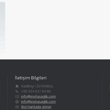
İletişim Bilgileri
Kadiköy / İSTANBUL
+90 554 621 84 86
info@invitasaglik.com
info@invitasaglik.com
Bizi haritada görün