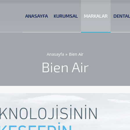
ANASAYFA
KURUMSAL
MARKALAR
DENTA
Anasayfa
»
Bien Air
Bien Air