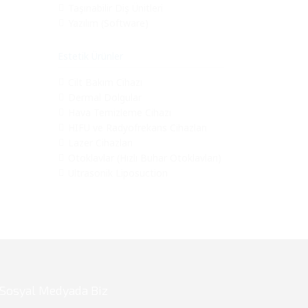
Taşınabilir Diş Ünitleri
Yazılım (Software)
Estetik Ürünler
Cilt Bakım Cihazı
Dermal Dolgular
Hava Temizleme Cihazı
HIFU ve Radyofrekans Cihazları
Lazer Cihazları
Otoklavlar (Hızlı Buhar Otoklavları)
Ultrasonik Liposuction
Sosyal Medyada Biz