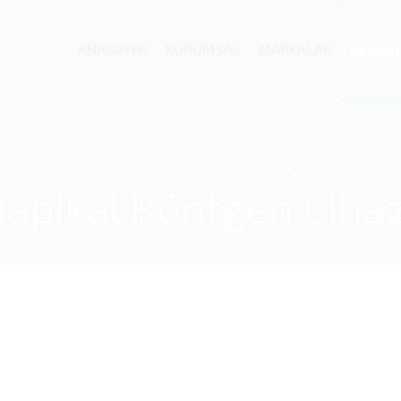
ANASAYFA
KURUMSAL
MARKALAR
DENTA
Anasayfa
»
Dental Ürünler
»
Periapikal Röntgen Cihazları
iapikal Röntgen Cihaz