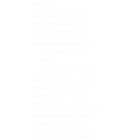
Diş Ünitleri
Dolap Sistemleri (Klinik ve
Muayenehane)
Fantom Simulasyon Üniti ve
Öğrenci Eğitim Sistemleri
Fosfor Plak Tarama Cihazları
Görüntüleme Sistemleri (X-Ray)
2D İntraoral Görüntüleme
Cihazları
2D Panoramik ve Sefalometrik
Röntgen Cihazları
3D Dental Tomografi Cihazları
(CBCT)
İmplant Motorları (Fizyo.) ve
Cerrahi Motorlar
Laboratuvar ve Teknisyen Masaları
Otoklavlar (Hızlı Buhar Otoklavları)
Periapikal Röntgen Cihazları
Profilaksi ve Diş Bakım Ürünleri
RVG (Radyovizyografi) Cihazları