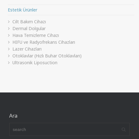
Estetik Ürünler
Cilt Bakım Cihazı
Dermal Dolgular
Hava Temizleme Cihazı
HIFU ve Radyofrekans Cihazları
Lazer Cihazları
Otoklavlar (Hızlı Buhar Otoklavları)
Ultrasonik Liposuction
Ara