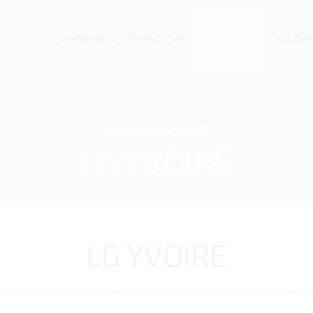
ANASAYFA
KURUMSAL
MARKALAR
DENTA
Anasayfa
»
LG YVOIRE
LG YVOIRE
LG YVOIRE