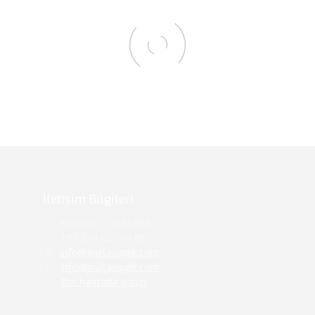
İletişim Bilgileri
Kadiköy / İSTANBUL
+90 554 621 84 86
info@invitasaglik.com
info@invitasaglik.com
Bizi haritada görün