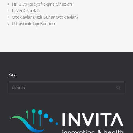
HIFU ve Radyofrekans Cihazları
Lazer Cihazları
Otoklavlar (Hızlı Buhar Otoklavları)
Ultrasonik Liposuction
Ara